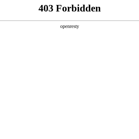
产品及服务
行业解决方案
合作伙伴
投资者关系
制造进化Autodesk新品全线首发
度嵌入工作流的智能引擎，云端协同从“异地办公的共享载体”，升级为跨端
构。
esk 2027以「AI原生+全云互联」为核心，升级全线产品矩阵，真正实