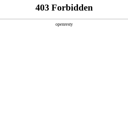
产品及服务
行业解决方案
合作伙伴
投资者关系
技公司的长期深度合作，构建起覆盖企业数字化转型全产业链、全生命
化产品技术镜像。